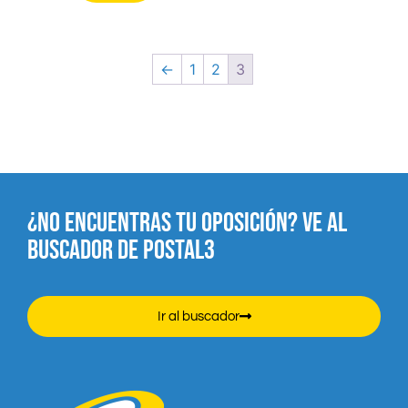
←
1
2
3
¿NO ENCUENTRAS TU OPOSICIÓN? VE AL
BUSCADOR DE POSTAL3
Ir al buscador