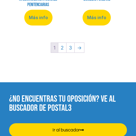
Penitenciarias
Más info
Más info
1
2
3
→
¿NO ENCUENTRAS TU OPOSICIÓN? VE AL
BUSCADOR DE POSTAL3
Ir al buscador