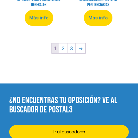
Generales
Penitenciarias
Más info
Más info
1
2
3
→
¿NO ENCUENTRAS TU OPOSICIÓN? VE AL
BUSCADOR DE POSTAL3
Ir al buscador