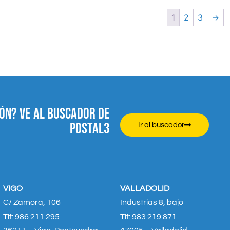
1
2
3
→
ÓN? VE AL BUSCADOR DE
POSTAL3
Ir al buscador
VIGO
VALLADOLID
C/ Zamora, 106
Industrias 8, bajo
Tlf: 986 211 295
Tlf: 983 219 871