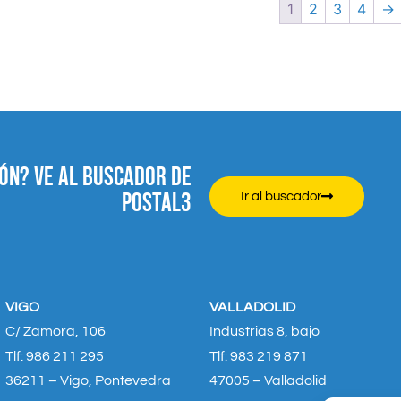
1
2
3
4
→
ÓN? VE AL BUSCADOR DE
POSTAL3
Ir al buscador
VIGO
VALLADOLID
C/ Zamora, 106
Industrias 8, bajo
Tlf: 986 211 295
Tlf: 983 219 871
36211 – Vigo, Pontevedra
47005 – Valladolid