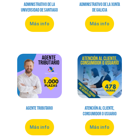
Administrativo de la
Administrativo de la Xunta
Universidad de Santiago
de Galicia
Más info
Más info
Agente Tributario
Atención al cliente,
consumidor o usuario
Más info
Más info