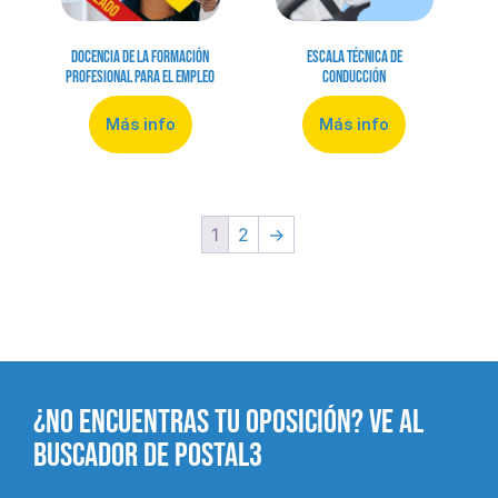
Docencia de la Formación
Escala Técnica de
Profesional para el Empleo
Conducción
Más info
Más info
1
2
→
¿NO ENCUENTRAS TU OPOSICIÓN? VE AL
BUSCADOR DE POSTAL3