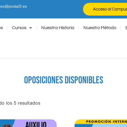
ones@postal3.es
Acceso al Campu
es
Cursos
Nuestra Historia
Nuestro Método
OPOSICIONES DISPONIBLES
o los 5 resultados