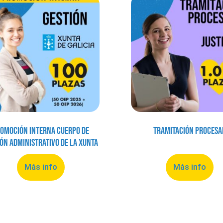
omoción Interna Cuerpo de
Tramitación Procesa
ión Administrativo de la Xunta
Más info
Más info