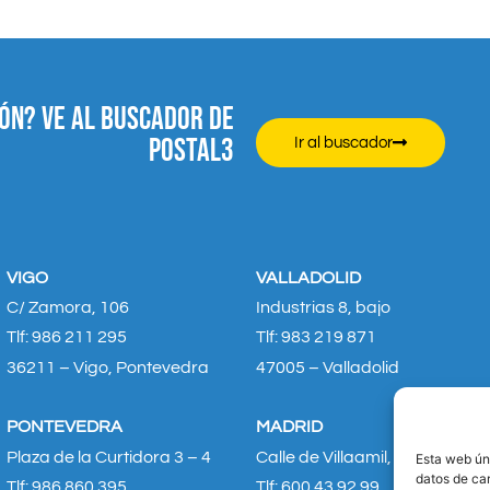
ÓN? VE AL BUSCADOR DE
POSTAL3
Ir al buscador
VIGO
VALLADOLID
C/ Zamora, 106
Industrias 8, bajo
Tlf: 986 211 295
Tlf: 983 219 871
36211 – Vigo, Pontevedra
47005 – Valladolid
PONTEVEDRA
MADRID
Plaza de la Curtidora 3 – 4
Calle de Villaamil, 36 – 38
Esta web úni
datos de car
Tlf: 986 860 395
Tlf: 600 43 92 99