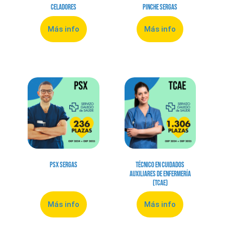
Celadores
Pinche Sergas
Más info
Más info
PSX Sergas
Técnico en Cuidados
Auxiliares de Enfermería
(TCAE)
Más info
Más info