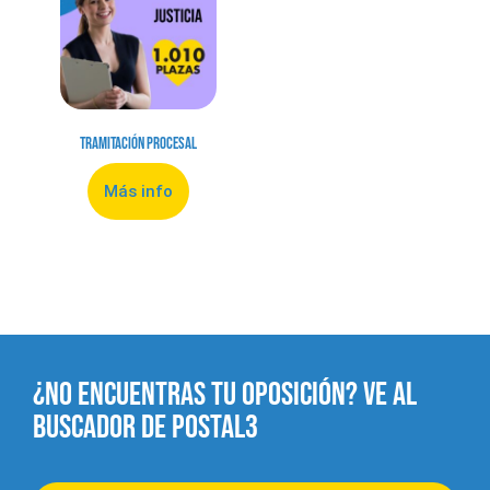
Tramitación Procesal
Más info
¿NO ENCUENTRAS TU OPOSICIÓN? VE AL
BUSCADOR DE POSTAL3