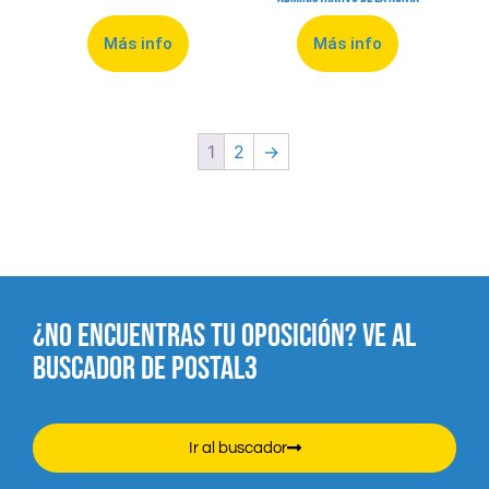
Más info
Más info
1
2
→
¿NO ENCUENTRAS TU OPOSICIÓN? VE AL
BUSCADOR DE POSTAL3
Ir al buscador