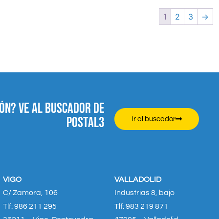
1
2
3
→
ÓN? VE AL BUSCADOR DE
POSTAL3
Ir al buscador
VIGO
VALLADOLID
C/ Zamora, 106
Industrias 8, bajo
Tlf: 986 211 295
Tlf: 983 219 871