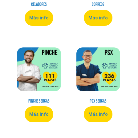
Celadores
Correos
Más info
Más info
Pinche Sergas
PSX Sergas
Más info
Más info