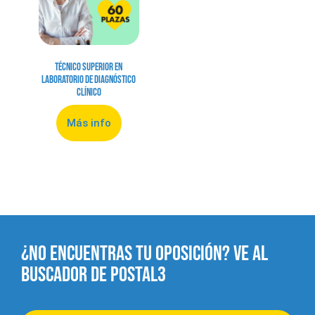
Técnico Superior en
Laboratorio de Diagnóstico
Clínico
Más info
¿NO ENCUENTRAS TU OPOSICIÓN? VE AL
BUSCADOR DE POSTAL3