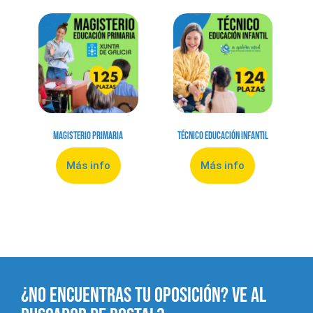
Magisterio Primaria
Técnico Educación Infantil
Más info
Más info
¿NO ENCUENTRAS TU OPOSICIÓN? VE AL