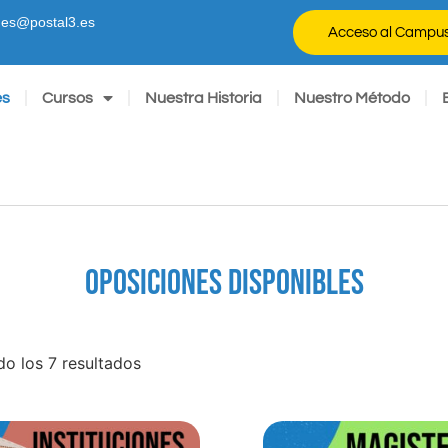
ones@postal3.es
Acceso al Campu
es
Cursos
Nuestra Historia
Nuestro Método
OPOSICIONES DISPONIBLES
o los 7 resultados