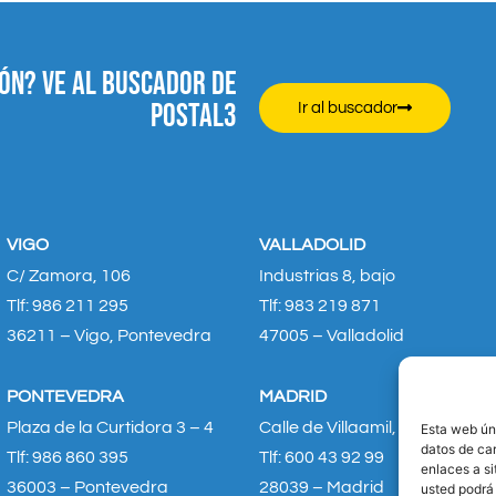
ÓN? VE AL BUSCADOR DE
POSTAL3
Ir al buscador
VIGO
VALLADOLID
C/ Zamora, 106
Industrias 8, bajo
Tlf: 986 211 295
Tlf: 983 219 871
36211 – Vigo, Pontevedra
47005 – Valladolid
PONTEVEDRA
MADRID
Plaza de la Curtidora 3 – 4
Calle de Villaamil, 36 – 38
Esta web úni
datos de car
Tlf: 986 860 395
Tlf: 600 43 92 99
enlaces a si
36003 – Pontevedra
28039 – Madrid
usted podrá