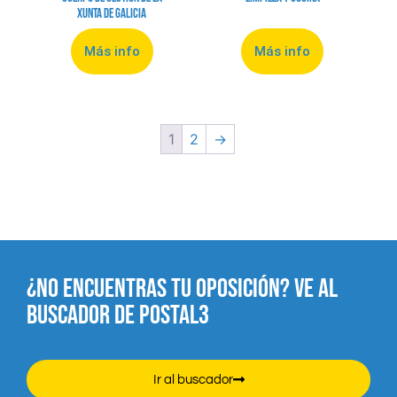
Xunta de Galicia
Más info
Más info
1
2
→
¿NO ENCUENTRAS TU OPOSICIÓN? VE AL
BUSCADOR DE POSTAL3
Ir al buscador