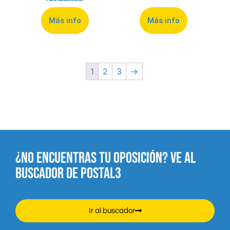
Más info
Más info
1
2
3
→
¿NO ENCUENTRAS TU OPOSICIÓN? VE AL
BUSCADOR DE POSTAL3
Ir al buscador