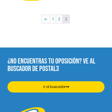
←
1
2
3
¿NO ENCUENTRAS TU OPOSICIÓN? VE AL
BUSCADOR DE POSTAL3
Ir al buscador