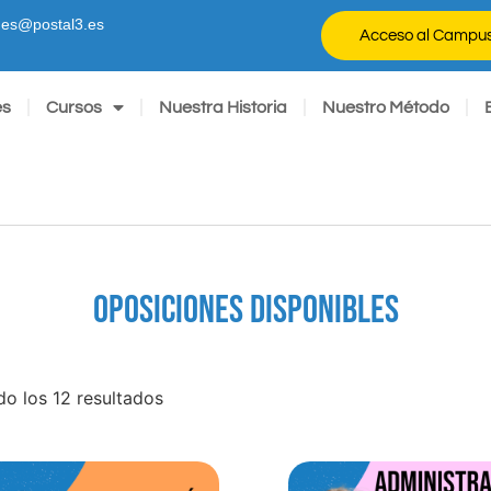
ones@postal3.es
Acceso al Campu
es
Cursos
Nuestra Historia
Nuestro Método
OPOSICIONES DISPONIBLES
o los 12 resultados