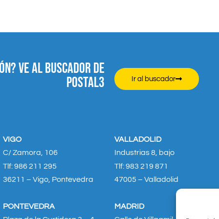
ÓN? VE AL BUSCADOR DE
POSTAL3
Ir al buscador
VIGO
VALLADOLID
C/ Zamora, 106
Industrias 8, bajo
Tlf: 986 211 295
Tlf: 983 219 871
36211 – Vigo, Pontevedra
47005 – Valladolid
PONTEVEDRA
MADRID