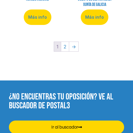
Xunta de Galicia
Más info
Más info
1
2
→
¿NO ENCUENTRAS TU OPOSICIÓN? VE AL
BUSCADOR DE POSTAL3
Ir al buscador