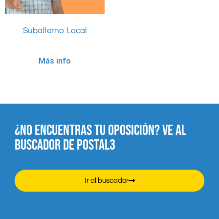
Subalterno Local
Más info
¿NO ENCUENTRAS TU OPOSICIÓN? VE AL
BUSCADOR DE POSTAL3
Ir al buscador