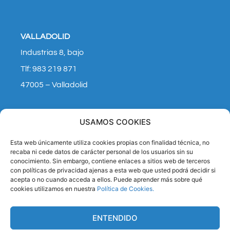
VALLADOLID
Industrias 8, bajo
Tlf: 983 219 871
47005 – Valladolid
MADRID
USAMOS COOKIES
Calle de Villaamil, 36 – 38
Esta web únicamente utiliza cookies propias con finalidad técnica, no
Tlf: 600 43 92 99
recaba ni cede datos de carácter personal de los usuarios sin su
conocimiento. Sin embargo, contiene enlaces a sitios web de terceros
28039 – Madrid
con políticas de privacidad ajenas a esta web que usted podrá decidir si
acepta o no cuando acceda a ellos. Puede aprender más sobre qué
cookies utilizamos en nuestra
Política de Cookies.
Quiero ser funcionari@
ENTENDIDO