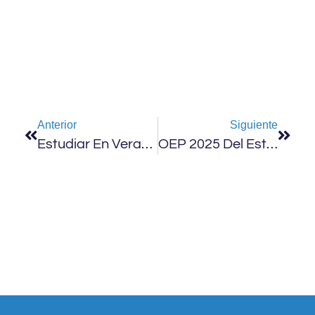
Anterior
Siguiente
Estudiar En Verano Vale La Pena, Y Mucho
OEP 2025 Del Estado: 36.588 Oportunidades